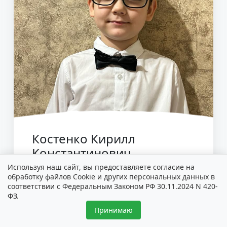
Костенко Кирилл
Константинович
Используя наш сайт, вы предоставляете согласие на
Дата рождения:
13.08.2017
обработку файлов Cookie и других персональных данных в
соответствии с Федеральным Законом РФ 30.11.2024 N 420-
Диагноз:
Гиперметропия слабой
ФЗ.
степени, сложный гиперметропический
Принимаю
прямой астигматизм, врожденный