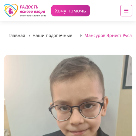
Me
Хочу помочь
Главная
Наши подопечные
Мансуров Эрнест Русла