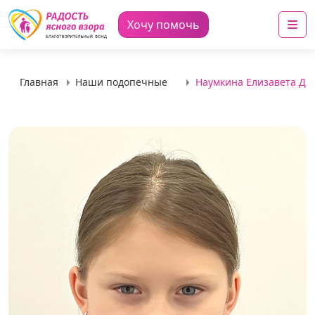
Me
Хочу помочь
Главная
Наши подопечные
Наумкина Елизавета Дм